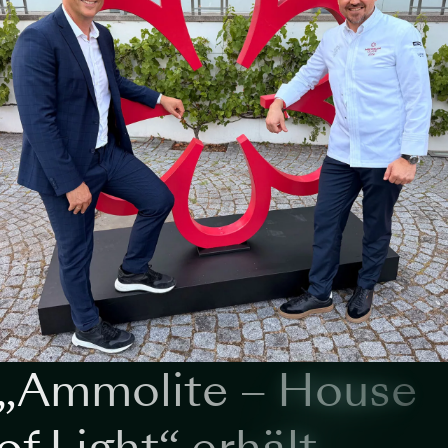
„Ammolite – House
of Light“ erhält